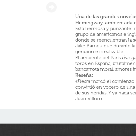
Una de las grandes novelas
Hemingway, ambientada 
Esta hermosa y punzante hi
grupo de americanos e ingle
donde se reencuentran la s
Jake Barnes, que durante l
genuino e irrealizable.
El ambiente del París
rive 
toros en España, brutalment
bancarrota moral, amores im
Reseña:
«
Fiesta
marcó el comienzo d
convirtió en vocero de una
de sus heridas. Y ya nada s
Juan Villoro