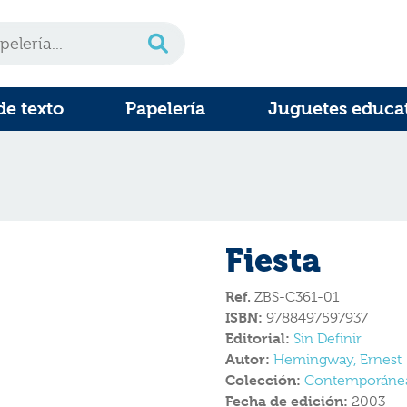
de texto
Papelería
Juguetes educa
Fiesta
Ref.
ZBS-C361-01
ISBN:
9788497597937
Editorial:
Sin Definir
Autor:
Hemingway, Ernest
Colección:
Contemporánea 
Fecha de edición:
2003