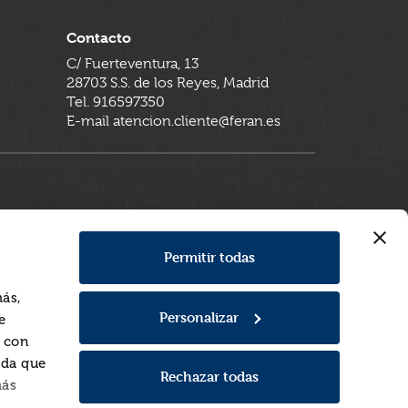
Contacto
C/ Fuerteventura, 13
28703 S.S. de los Reyes, Madrid
Tel. 916597350
E-mail atencion.cliente@feran.es
Permitir todas
más,
Personalizar
e
a con
rda que
Rechazar todas
más