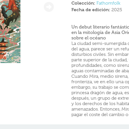
Colección:
Fathomfolk
Fecha de edición:
2025
Un debut literario fantásti
en la mitología de Asia Or
sobre el océano
La ciudad semi-sumergida d
del agua, parece ser un ref
disturbios civiles. Sin emba
parte superior de la ciudad,
profundidades, como sirenas
aguas contaminadas de aba
Cuando Mira, medio sirena, 
fronteriza, ve en ello una o
embargo, su trabajo se co
princesa dragón de agua, es 
después, un grupo de extremi
y los derechos de los habit
amenazados. Entonces, Mira 
pagar el coste del cambio o