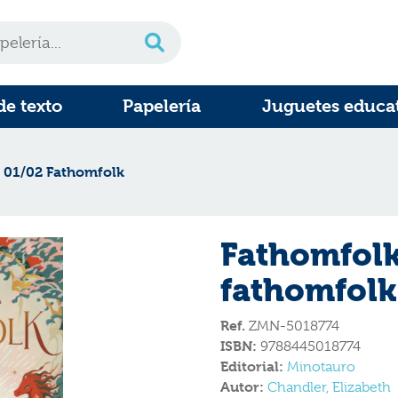
de texto
Papelería
Juguetes educa
 01/02 Fathomfolk
Fathomfolk
fathomfolk
Ref.
ZMN-5018774
ISBN:
9788445018774
Editorial:
Minotauro
Autor:
Chandler, Elizabeth