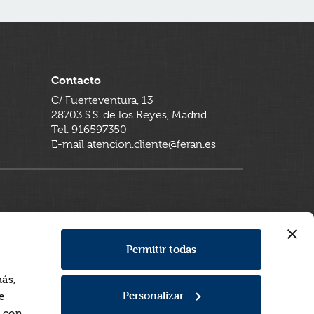
Contacto
C/ Fuerteventura, 13
28703 S.S. de los Reyes, Madrid
Tel. 916597350
E-mail atencion.cliente@feran.es
Permitir todas
más,
Personalizar
e
a con