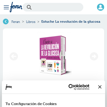
Estuche La revolución de la glucosa
Feran
Libros
Estuche la revolución de la
glucosa
Tu Configuración de Cookies
Ref.
ZZZ-1191944