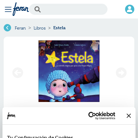
Estela
Feran
Libros
Estela
Ref.
ZPA-8557795
ISBN:
9788428557795
Tu Configuración de Cookies