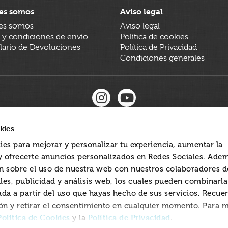
es somos
Aviso legal
es somos
Aviso legal
 y condiciones de envío
Política de cookies
ario de Devoluciones
Política de Privacidad
Condiciones generales
kies
ies para mejorar y personalizar tu experiencia, aumentar la
 y ofrecerte anuncios personalizados en Redes Sociales. Ade
 sobre el uso de nuestra web con nuestros colaboradores d
les, publicidad y análisis web, los cuales pueden combinarl
ada a partir del uso que hayas hecho de sus servicios. Recue
ón y retirar el consentimiento en cualquier momento. Para 
Política de Cookies
Política de Privacidad
y la
.