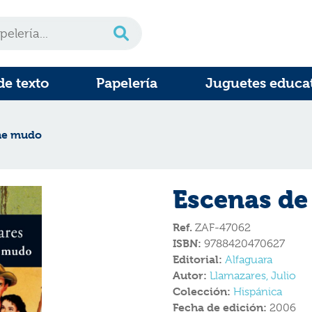
de texto
Papelería
Juguetes educa
ine mudo
Escenas de
Ref.
ZAF-47062
ISBN:
9788420470627
Editorial:
Alfaguara
Autor:
Llamazares, Julio
Colección:
Hispánica
Fecha de edición:
2006