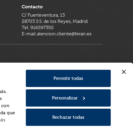
Contacto
C/ Fuerteventura, 13
28703 S.S. de los Reyes, Madrid
Tel. 916597350
E-mail atencion.cliente@feran.es
Permitir todas
más,
Personalizar
e
a con
rda que
Rechazar todas
más