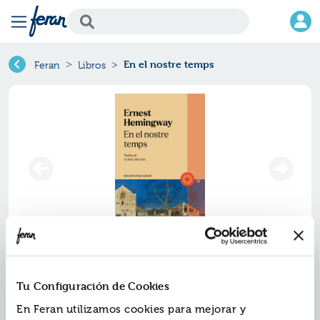
En el nostre temps
Feran
Libros
En el nostre temps
Tu Configuración de Cookies
Ref.
ZZZ-2450347
En Feran utilizamos cookies para mejorar y
ISBN:
9788412450347