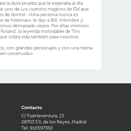
para la dura prueba que le esperaba al día
rle uno de
Los cuentos mágicos de Eld
que
tes de dormir: «Una persona nunca es
e de historias», le dijo a Bill. «Hombre y
omos demasiado viejos. Por ellas vivimos».
ra Roland: la leyenda inolvidable de Tim
ue cobra vida también para nosotros.
ico, con grandes personajes y con una trama
ien construida.»
Contacto
C/ Fuerteventura, 13
28703 S.S. de los Reyes, Madrid
Tel. 916597350