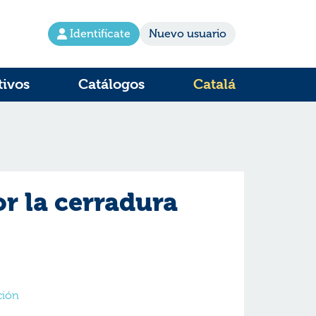
Identifícate
Nuevo usuario
tivos
Catálogos
Catalá
or la cerradura
cción