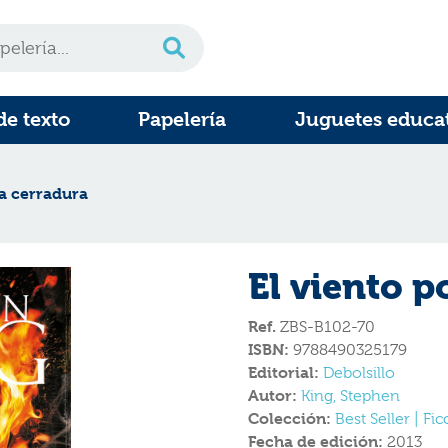
de texto
Papelería
Juguetes educa
la cerradura
El viento p
Ref.
ZBS-B102-70
ISBN:
9788490325179
Editorial:
Debolsillo
Autor:
King, Stephen
Colección:
Best Seller | Fi
Fecha de edición:
2013