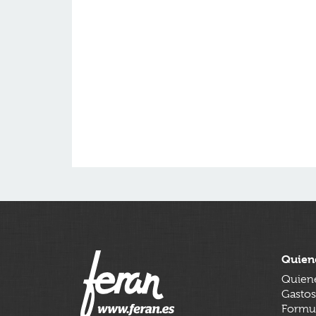
Quien
Quien
Gastos
Formul