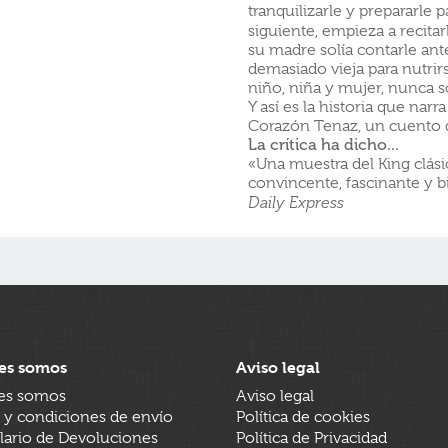
tranquilizarle y prepararle 
siguiente, empieza a recita
su madre solía contarle an
demasiado vieja para nutrirs
niño, niña y mujer, nunca s
Y así es la historia que nar
Corazón Tenaz, un cuento q
La crítica ha dicho...
«Una muestra del King clás
convincente, fascinante y b
Daily Express
es somos
Aviso legal
es somos
Aviso legal
 y condiciones de envío
Política de cookies
ario de Devoluciones
Política de Privacidad