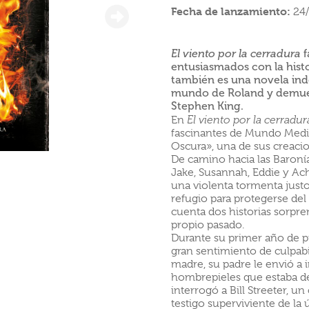
Fecha de lanzamiento:
24
El viento por la cerradura
f
entusiasmados con la histo
también es una novela inde
mundo de Roland y demues
Stephen King.
En
El viento por la cerradur
fascinantes de Mundo Medio,
Oscura», una de sus creaci
De camino hacia las Baronía
Jake, Susannah, Eddie y Ach
una violenta tormenta just
refugio para protegerse del 
cuenta dos historias sorpr
propio pasado.
Durante su primer año de pi
gran sentimiento de culpabi
madre, su padre le envió a 
hombrepieles que estaba de
interrogó a Bill Streeter, u
testigo superviviente de la 