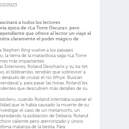
/10/2023
ascinará a todos los lectores
ria épica de «La Torre Oscura», pero
pendiente que ofrece al lector un viaje al
tra claramente el poder mágico de
a
Stephen King vuelve a los paisajes
 la tierra de la maravillosa saga «La Torre
ones más impactantes.
s Exteriores, Roland Deschains y su ka-tet,
o, el bilibrambo, tendrán que sobrevivir a
o después de cruzar el río Whye. Buscan
vendaval y, para pasar las horas, Roland les
endentes que descubren más detalles de su
stolero, cuando Roland intentaba superar el
lidad que le había causado la muerte de su
investigar el caso de un metamorfo, un
predando la población de Debaria. Roland
n chico valiente pero aterrorizado y único
última matanza de la bestia. Para