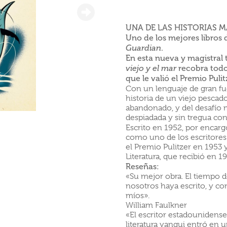
UNA DE LAS HISTORIAS 
Uno de los mejores libros d
.
Guardian
En esta nueva y magistral
recobra todo
viejo y el mar
que le valió el Premio Pul
Con un lenguaje de gran fue
historia de un viejo pescad
abandonado, y del desafío m
despiadada y sin tregua con
Escrito en 1952, por encargo
como uno de los escritores 
el Premio Pulitzer en 1953 
Literatura, que recibió en 1
Reseñas:
«Su mejor obra. El tiempo 
nosotros haya escrito, y co
míos».
William Faulkner
«El escritor estadounidens
literatura yanqui entró en