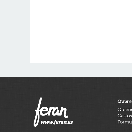
Quien
Quien
Gastos
Formul