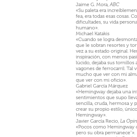
Jaime G. Mora,
ABC
«Su paleta era increíblement
fea, era todas esas cosas. C
dificultades, su vida person
humano».
Michael Katakis
«Cuando se logra desmontar
que le sobran resortes y tor
vez a su estado original. 
inspiración, con menos pas
lúcido, dejaba sus tornillos 
vagones de ferrocarril. Tal 
mucho que ver con mi alma
que ver con mi oficio».
Gabriel García Márquez
«Hemingway dejaba una int
sentimientos que supo llevar 
sencilla, cruda, hermosa y p
crear su propio estilo, único
Hemingway».
Javier García Recio,
La Opin
«Pocos como Hemingway cum
pero su obra permanece"».