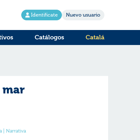
Identifícate
Nuevo usuario
tivos
Catálogos
Catalá
l mar
| Narrativa