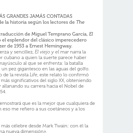
MÁS GRANDES JAMÁS CONTADAS
e la historia según los lectores de
The
 traducción de Miguel Temprano García,
El
 el esplendor del clásico imperecedero
itzer de 1953 a Ernest Hemingway.
rza y sencillez,
El viejo y el mar
narra la
or cubano a quien la suerte parece haber
ayúsculo al que se enfrenta: la batalla
 un pez gigantesco en las aguas del golfo.
 de la revista
Life
, este relato lo confirmó
más significativos del siglo XX, obteniendo
y allanando su carrera hacia el Nobel de
954.
demostrará que es la mejor que cualquiera de
n eso me refiero a sus coetáneos y a los
e más célebre desde Mark Twain: con él la
 una nueva dimensión».