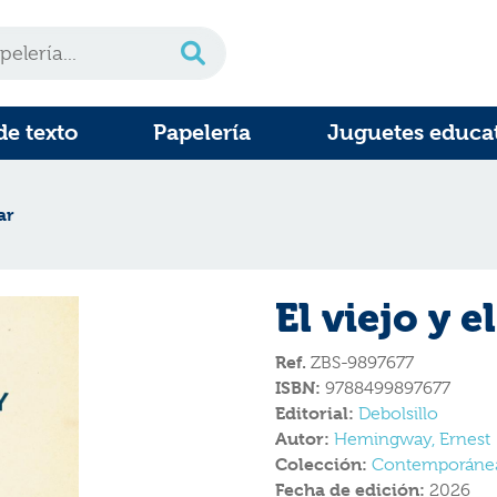
de texto
Papelería
Juguetes educa
ar
El viejo y e
Ref.
ZBS-9897677
ISBN:
9788499897677
Editorial:
Debolsillo
Autor:
Hemingway, Ernest
Colección:
Contemporánea 
Fecha de edición:
2026