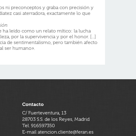
os ni preconceptos y graba con precisión y
atez casi aterradora, exactamente lo que
nión
e ha leído como un relato mítico: la lucha
za, por la supervivencia y por el honor. [...]
ncia de sentimentalismo, pero también afecto
r al ser humano».
Contacto
C/ Fuerteventura, 13
28703 S.S. de los Reyes, Madrid
Tel. 916597350
E-mail atencion.cliente@feran.es