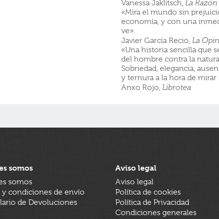
Vanessa Jaklitsch,
La Razón
«Mira el mundo sin prejuici
economía, y con una inmedi
ve».
Javier García Recio,
La Opi
«Una historia sencilla que s
del hombre contra la naturale
Sobriedad, elegancia, ause
y ternura a la hora de mira
Anxo Rojo,
Librotea
es somos
Aviso legal
es somos
Aviso legal
 y condiciones de envío
Política de cookies
ario de Devoluciones
Política de Privacidad
Condiciones generales