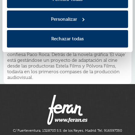
escritura del guion, con el fin de dotarle de un entorno
de verismo a la trama, el autor valenciano, que meses
antes había estado en Buenos Aires, decidió irse a
Personalizar
tierras patagónicas, donde ubica la historia para
documentarse: ?Lo que antes era una cuestión
meramente circunstancial, una historia que podía
transcurrir allí como en otro lugar rural de difícil
Rechazar todas
acceso, tras ese viaje a la Patagonia argentina se acabó
convirtiendo en todo un personaje principal más?,
confiesa Paco Roca. Detrás de la novela gráfica 'El viaje'
está gestándose un proyecto de adaptación al cine
desde las productoras Estela Films y Pólvora Films,
todavía en los primeros compases de la producción
audiovisual.
C/ Fuerteventura, 13
28703 S.S. de los Reyes, Madrid
Tel. 916597350