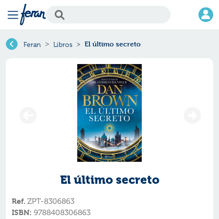
El último secreto
Feran
Libros
El último secreto
Ref.
ZPT-8306863
ISBN:
9788408306863