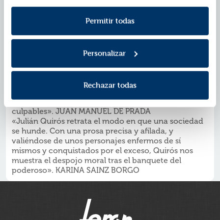
Política de Cookies
información consulta la
y la
perdedores útiles de toda trifulca.
La ciudad se celebraba a sí misma: inauguraciones,
Política de Privacidad
.
Permitir todas
estrenos, nuevas avenidas. Brillaba de noche y de día;
de repente empezó a llegar el ruido de los autos
judiciales, la música de los juzgados y los clics furiosos
Personalizar
de internet. El poder no cayó de golpe: fue cayendo,
vaciándose. Por eso permaneció la costumbre de
mandar, hasta que ya no quedó nadie para obedecer.
«Una magnífica zambullida en las turbiedades del
Rechazar todas
poder y en los más secretos recintos del alma
humana, allá donde todos somos inocentes y
culpables». JUAN MANUEL DE PRADA
«Julián Quirós retrata el modo en que una sociedad
se hunde. Con una prosa precisa y afilada, y
valiéndose de unos personajes enfermos de sí
mismos y conquistados por el exceso, Quirós nos
muestra el despojo moral tras el banquete del
poderoso». KARINA SAINZ BORGO