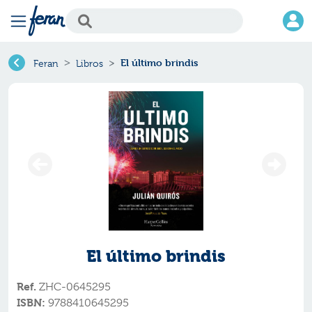
El último brindis
Feran
Libros
El último brindis
Ref.
ZHC-0645295
ISBN:
9788410645295