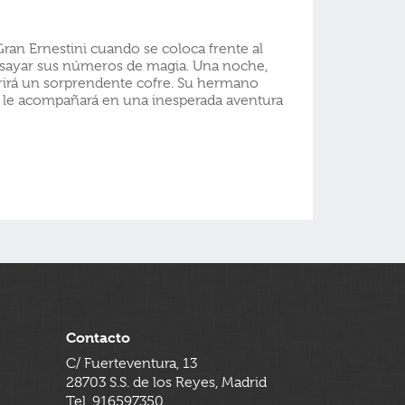
Gran Ernestini cuando se coloca frente al
nsayar sus números de magia. Una noche,
brirá un sorprendente cofre. Su hermano
e, le acompañará en una inesperada aventura
Contacto
C/ Fuerteventura, 13
28703 S.S. de los Reyes, Madrid
Tel. 916597350