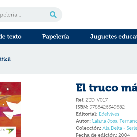
de texto
Papelería
Juguetes educa
fícil
El truco má
Ref.
ZED-V017
ISBN:
9788426349682
Editorial:
Edelvives
Autor:
Lalana Josa, Fernan
Colección:
Ala Delta - Seri
Fecha de edición:
2004