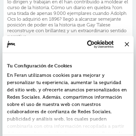
lo dirigen y trabajan en él han contribuido a moldear el
curso de la historia. Cómo un diario en quiebra ?con
una tirada de apenas 9.000 ejemplares cuando Adolph
Ocs lo adquirió en 1896? llegó a alcanzar semejante
posición de poder es la historia que Gay Talese
reconstruye con brillantez y un extraordinario sentido
narrativo.
Corrían los años sesenta cuando el maestro del
periodismo firmó esta historia fascinante. Talese se
sumergió en un periódico que sigue marcando la
agenda del orden mundial, desveló las intrigas que se
Tu Configuración de Cookies
ocultaban entre bastidores y reveló las historias que
En Feran utilizamos cookies para mejorar y
había detrás de rivalidades y exclusivas. Con suma
personalizar tu experiencia, aumentar la seguridad
atención al detalle, exploró la vida pública y privada de
la célebre familia Ochs y de sus descendientes, así
del sitio web, y ofrecerte anuncios personalizados en
como las relaciones de los directivos con presidentes,
Redes Sociales. Además, compartimos información
reyes, embajadores y miembros del Gobierno, sin
sobre el uso de nuestra web con nuestros
pasar por alto las encarnizadas luchas por el poder y el
control que marcaron la historia del periódico.
colaboradores de confianza de Redes Sociales,
publicidad y análisis web, los cuales pueden
Considerado un clásico del periodismo,
El reino y el
combinarla con otra información recopilada a partir
poder
posee el pulso narrativo de una gran novela y
del uso que hayas hecho de sus servicios. Recuerda
mantiene hoy toda la vigencia de los titulares de