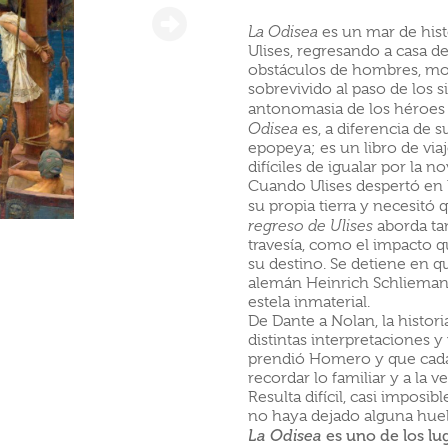
La Odisea
es un mar de hist
Ulises, regresando a casa de
obstáculos de hombres, mon
sobrevivido al paso de los s
antonomasia de los héroes q
Odisea
es, a diferencia de
epopeya; es un libro de viaj
difíciles de igualar por la 
Cuando Ulises despertó en l
su propia tierra y necesitó
regreso de Ulises
aborda tan
travesía, como el impacto q
su destino. Se detiene en q
alemán Heinrich Schliemann
estela inmaterial.
De Dante a Nolan, la histor
distintas interpretaciones 
prendió Homero y que cada
recordar lo familiar y a la 
Resulta difícil, casi imposi
no haya dejado alguna huel
La Odisea
es uno de los lu