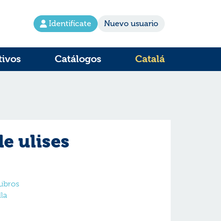
Identifícate
Nuevo usuario
tivos
Catálogos
Catalá
de ulises
Libros
la