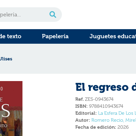
de texto
Papelería
Juguetes educa
Ulises
El regreso 
Ref.
ZES-0943674
ISBN:
9788410943674
Editorial:
La Esfera De Los 
Autor:
Romero Recio, Mirel
Fecha de edición:
2026