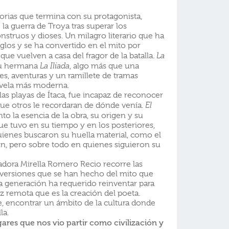
orias que termina con su protagonista,
 la guerra de Troya tras superar los
struos y dioses. Un milagro literario que ha
iglos y se ha convertido en el mito por
ue vuelven a casa del fragor de la batalla.
La
 su hermana
La Ilíada
, algo más que una
es, aventuras y un ramillete de tramas
novela más moderna.
as playas de Ítaca, fue incapaz de reconocer
 que otros le recordaran de dónde venía.
El
to la esencia de la obra, su origen y su
ue tuvo en su tiempo y en los posteriores,
uienes buscaron su huella material, como el
, pero sobre todo en quienes siguieron su
iadora Mirella Romero Recio recorre las
y versiones que se han hecho del mito que
 generación ha requerido reinventar para
vez remota que es la creación del poeta.
ble, encontrar un ámbito de la cultura donde
la.
gares que nos vio partir como civilización y