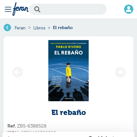
El rebaño
Feran
Libros
El rebaño
Ref.
ZBS-6388528
ISBN:
9788466388528