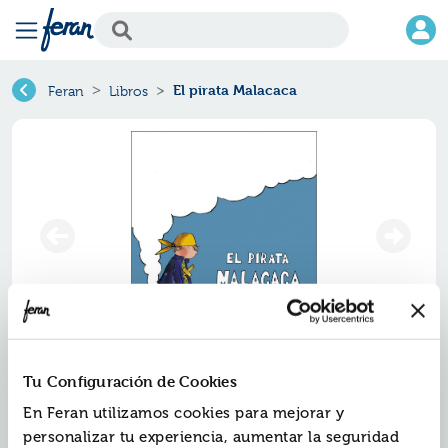
El pirata Malacaca
Feran
Libros
El pirata malacaca
Tu Configuración de Cookies
Ref.
ZZO-7834357
En Feran utilizamos cookies para mejorar y
ISBN:
9791387834357
personalizar tu experiencia, aumentar la seguridad