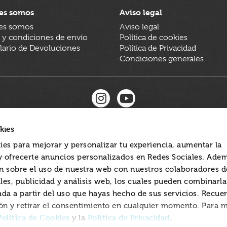
es somos
Aviso legal
es somos
Aviso legal
 y condiciones de envío
Política de cookies
ario de Devoluciones
Política de Privacidad
Condiciones generales
kies
ies para mejorar y personalizar tu experiencia, aumentar la
 y ofrecerte anuncios personalizados en Redes Sociales. Ade
 sobre el uso de nuestra web con nuestros colaboradores d
les, publicidad y análisis web, los cuales pueden combinarl
ada a partir del uso que hayas hecho de sus servicios. Recue
ón y retirar el consentimiento en cualquier momento. Para 
Política de Cookies
Política de Privacidad
y la
.