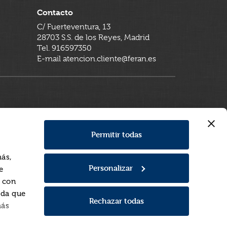
Contacto
C/ Fuerteventura, 13
28703 S.S. de los Reyes, Madrid
Tel. 916597350
E-mail atencion.cliente@feran.es
Permitir todas
más,
Personalizar
e
a con
rda que
Rechazar todas
más