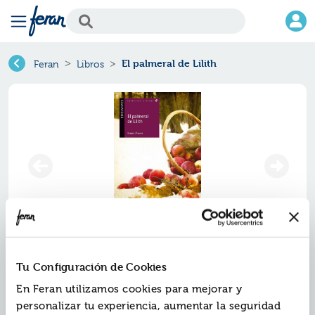
El palmeral de Lilith
Feran
Libros
El palmeral de lilith
Tu Configuración de Cookies
Ref.
En Feran utilizamos cookies para mejorar y
ZED-AN152
ISBN:
9788414002117
personalizar tu experiencia, aumentar la seguridad