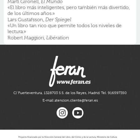
Martí Gironell,
El Mundo
«El libro más inteligentes, pero también más divertido,
de los últimos años.»
Lars Gustafsson,
Der Spiegel
«Un libro tan rico que permite todos los niveles de
lectura.»
Robert Maggiori,
Libération
C/ Fuerteventura, 13
28703 S.S. de los Reyes, Madrid
Tel. 916597350
E-mail atencion.cliente@feran.es