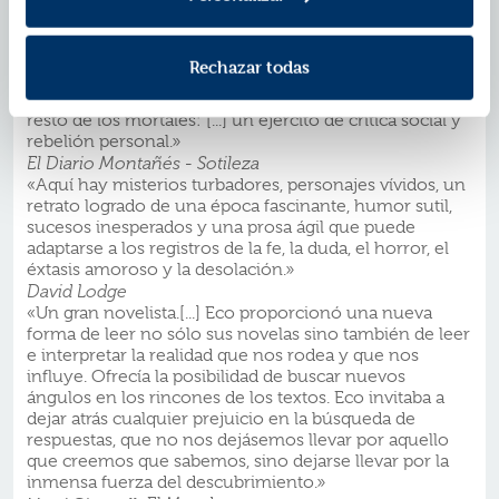
y simplemente lo hubiera traducido.»
Carlos Joric,
La Vanguardia
«Eco tuvo el humor de mostrar a sus lectores que los
Rechazar todas
intelectuales pueden verse enredados en las mismas
situaciones banales, prosaicas y engorrosas que el
resto de los mortales: [...] un ejército de crítica social y
rebelión personal.»
El Diario Montañés - Sotileza
«Aquí hay misterios turbadores, personajes vívidos, un
retrato logrado de una época fascinante, humor sutil,
sucesos inesperados y una prosa ágil que puede
adaptarse a los registros de la fe, la duda, el horror, el
éxtasis amoroso y la desolación.»
David Lodge
«Un gran novelista.[...] Eco proporcionó una nueva
forma de leer no sólo sus novelas sino también de leer
e interpretar la realidad que nos rodea y que nos
influye. Ofrecía la posibilidad de buscar nuevos
ángulos en los rincones de los textos. Eco invitaba a
dejar atrás cualquier prejuicio en la búsqueda de
respuestas, que no nos dejásemos llevar por aquello
que creemos que sabemos, sino dejarse llevar por la
inmensa fuerza del descubrimiento.»