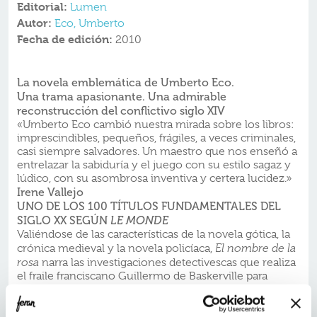
Editorial:
Lumen
Autor:
Eco, Umberto
Fecha de edición:
2010
La novela emblemática de Umberto Eco.
Una trama apasionante. Una admirable
reconstrucción del conflictivo siglo XIV
«Umberto Eco cambió nuestra mirada sobre los libros:
imprescindibles, pequeños, frágiles, a veces criminales,
casi siempre salvadores. Un maestro que nos enseñó a
entrelazar la sabiduría y el juego con su estilo sagaz y
lúdico, con su asombrosa inventiva y certera lucidez.»
Irene Vallejo
UNO DE LOS 100 TÍTULOS FUNDAMENTALES DEL
SIGLO XX SEGÚN
LE MONDE
Valiéndose de las características de la novela gótica, la
crónica medieval y la novela policíaca,
El nombre de la
rosa
narra las investigaciones detectivescas que realiza
el fraile franciscano Guillermo de Baskerville para
esclarecer los crímenes cometidos en una abadía
benedictina en el año 1327. Le ayudará en su labor el
novicio Adso, un joven que se enfrenta por primera