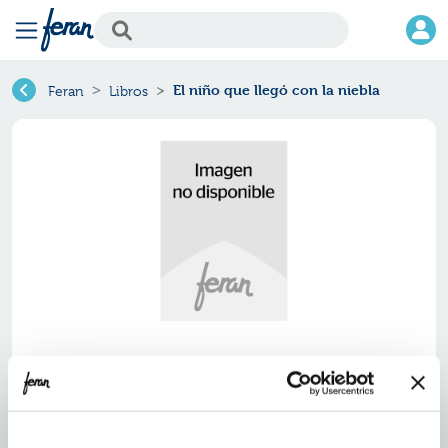
El niño que llegó con la niebla
Feran
Libros
El niño que llegó con la niebla
Ref.
ZEV-LV5097
ISBN:
9788444150970