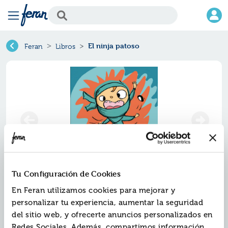
El ninja patoso
Feran
Libros
Tu Configuración de Cookies
El ninja patoso
En Feran utilizamos cookies para mejorar y
personalizar tu experiencia, aumentar la seguridad
Ref.
ZZO-0074903
del sitio web, y ofrecerte anuncios personalizados en
ISBN:
9788410074903
Redes Sociales. Además, compartimos información