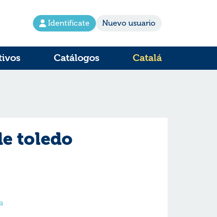
Identifícate
Nuevo usuario
tivos
Catálogos
Catalá
de toledo
a