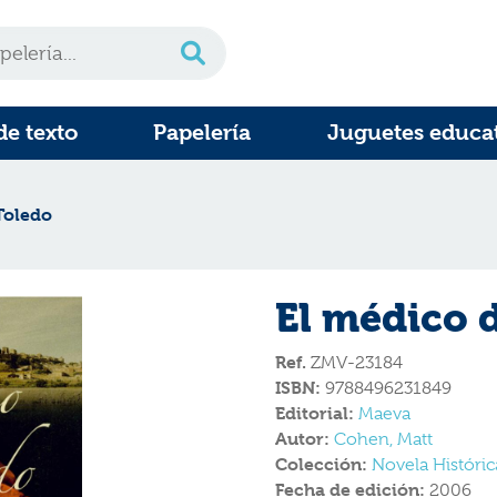
de texto
Papelería
Juguetes educa
Toledo
El médico 
Ref.
ZMV-23184
ISBN:
9788496231849
Editorial:
Maeva
Autor:
Cohen, Matt
Colección:
Novela Históric
Fecha de edición:
2006