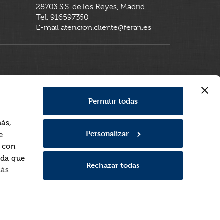
28703 S.S. de los Reyes, Madrid
Tel. 916597350
E-mail atencion.cliente@feran.es
Permitir todas
más,
Personalizar
e
a con
rda que
Rechazar todas
más