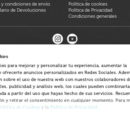
 y condiciones de envío
Política de cookies
ario de Devoluciones
Política de Privacidad
Condiciones generales
kies
ies para mejorar y personalizar tu experiencia, aumentar la
 y ofrecerte anuncios personalizados en Redes Sociales. Ade
 sobre el uso de nuestra web con nuestros colaboradores d
les, publicidad y análisis web, los cuales pueden combinarl
ada a partir del uso que hayas hecho de sus servicios. Recue
ón y retirar el consentimiento en cualquier momento. Para 
Política de Cookies
Política de Privacidad
y la
.