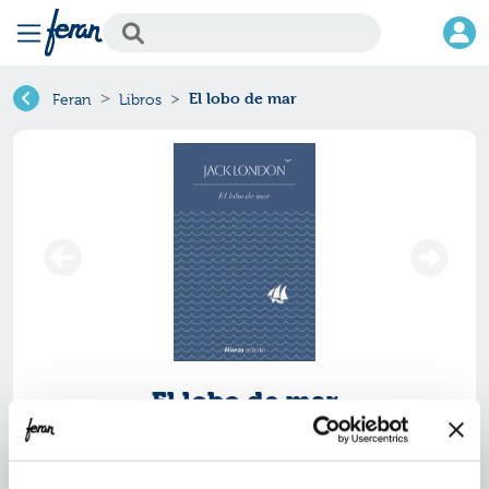
El lobo de mar
Feran
Libros
El lobo de mar
Ref.
ZAZ-0092580
ISBN:
9791370092580