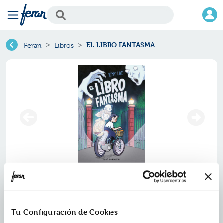
EL LIBRO FANTASMA
Feran
Libros
El libro fantasma
Ref.
ZRV-7977660
Tu Configuración de Cookies
ISBN:
9788467977660