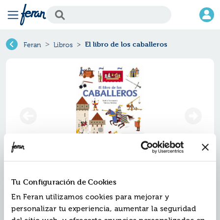
El libro de los caballeros
Feran
Libros
El libro de los caballeros
Tu Configuración de Cookies
En Feran utilizamos cookies para mejorar y
Ref.
ZSM-3185453
personalizar tu experiencia, aumentar la seguridad
ISBN:
9788413185453