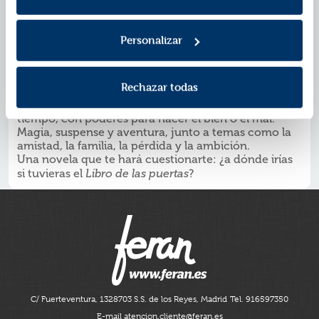
a la violencia y al peligro. La única persona que puede
ayudarlas es Drummond Fox, un hombre que custodia
una biblioteca secreta de libros mágicos y que huye de
Personalizar
sus propios demonios.
¿POR QUÉ LEER
EL LIBRO DE LAS PUERTAS
?
Adictivo y escrito de un modo brillante e irresistible
Rechazar todas
que te invita a una aventura que no olvidarás.
Libros mágicos que permiten viajar en el espacio-
tiempo, con poderes para hacer el bien o el mal.
Magia, suspense y aventura, junto a temas como la
amistad, la familia, la pérdida y la ambición.
Una novela que te hará cuestionarte: ¿a dónde irías
si tuvieras el
Libro de las puertas
?
C/ Fuerteventura, 13
28703 S.S. de los Reyes, Madrid
Tel. 916597350
E-mail atencion.cliente@feran.es