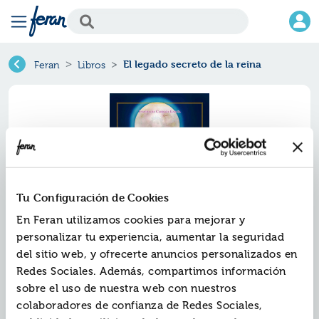
El legado secreto de la reina
Feran
Libros
Tu Configuración de Cookies
En Feran utilizamos cookies para mejorar y
personalizar tu experiencia, aumentar la seguridad
del sitio web, y ofrecerte anuncios personalizados en
El legado secreto de la reina
Redes Sociales. Además, compartimos información
sobre el uso de nuestra web con nuestros
Ref.
ZZZ-0746073
colaboradores de confianza de Redes Sociales,
ISBN:
9788490746073