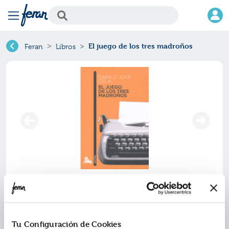
El juego de los tres madroños
Feran
Libros
El juego de los tres madroños
Ref.
ZAU-A0696
ISBN:
9788423343546
Tu Configuración de Cookies