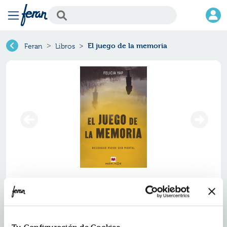
El juego de la memoria
Feran
Libros
El juego de la memoria
Ref.
ZMV-7108809
ISBN:
9788417108809