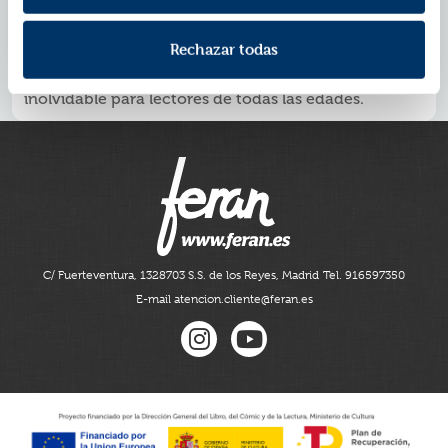
infantil y juvenil.
Cuenta con un apéndice que explica cómo se ha
Rechazar todas
hecho la adaptación a novela gráfica de este libro.
Una manera apetecible de acercarnos a un clásico
inolvidable para lectores de todas las edades.
C/ Fuerteventura, 13
28703 S.S. de los Reyes, Madrid
Tel. 916597350
E-mail atencion.cliente@feran.es