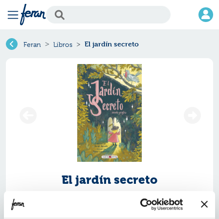
El jardín secreto
Feran
Libros
El jardín secreto
Ref.
ZMV-9638618
ISBN:
9788419638618