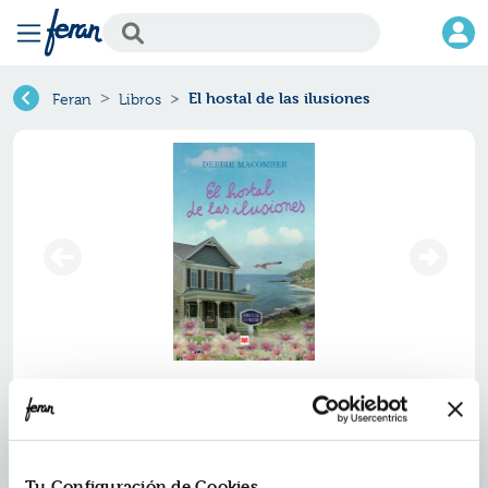
El hostal de las ilusiones
Feran
Libros
El hostal de las ilusiones
Ref.
ZMV-36323
ISBN:
9788416363230
Tu Configuración de Cookies