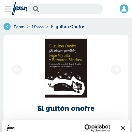
El guitón Onofre
Feran
Libros
El guitón onofre
Ref.
ZZZ-8998973
ISBN:
9788418998973