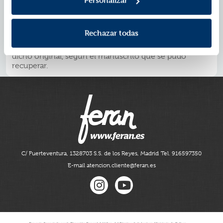
Personalizar
cuatro siglos, hasta que en 1927 fue encontrado en
París en una librería de viejo. La Biblioteca Riojana la
difundió en los años noventa en edición de Fernando
Rechazar todas
Cabo, pero el texto original ?que data del año 1604? no
es muy conocido. No tardaremos en publicar también
dicho original, según el manuscrito que se pudo
recuperar.
C/ Fuerteventura, 13
28703 S.S. de los Reyes, Madrid
Tel. 916597350
E-mail atencion.cliente@feran.es