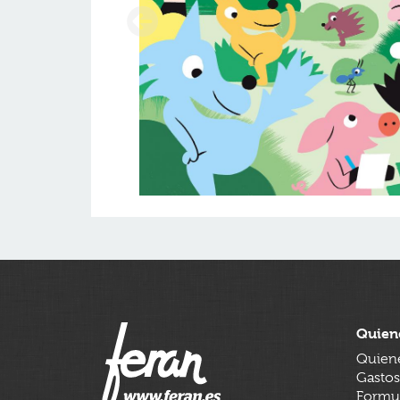
Quien
Quien
Gastos
Formul