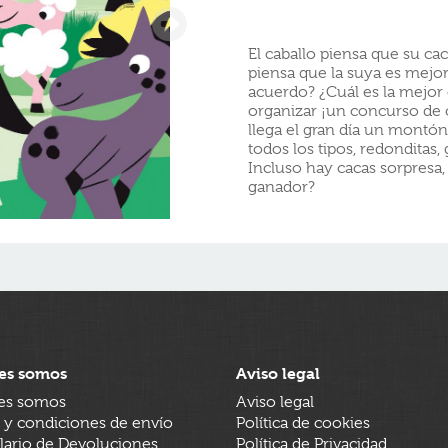
El caballo piensa que su cac
piensa que la suya es mejor.
acuerdo? ¿Cuál es la mejor
organizar ¡un concurso de 
llega el gran día un montó
todos los tipos, redonditas,
Incluso hay cacas sorpresa, 
ganador?
es somos
Aviso legal
es somos
Aviso legal
 y condiciones de envío
Política de cookies
ario de Devoluciones
Política de Privacidad