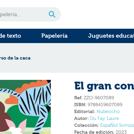
de texto
Papelería
Juguetes educa
rso de la caca
El gran con
Ref.
ZZO-9607089
ISBN:
9788419607089
Editorial:
Nubeocho
Autor:
Du Fay, Laure
Colección:
EspaÑol Somo
Fecha de edición:
2023