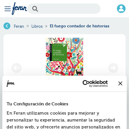
El fuego contador de historias
Feran
Libros
Tu Configuración de Cookies
El fuego contador de historias
En Feran utilizamos cookies para mejorar y
Ref.
ZED-V100
personalizar tu experiencia, aumentar la seguridad
ISBN:
9788414001226
del sitio web, y ofrecerte anuncios personalizados en