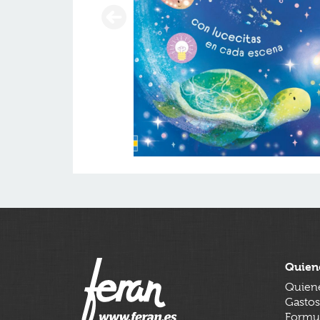
Quien
Quien
Gastos
Formul