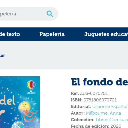
de texto
Papelería
Juguetes educa
mar
El fondo d
Ref.
ZUS-6070701
ISBN:
9781806070701
Editorial:
Usborne Español
Autor:
Milbourne, Anna
Colección:
Libros Con Luce
Fecha de edición:
2026