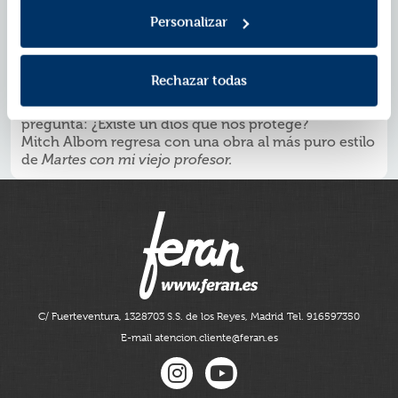
esperanza.
Personalizar
¿POR QUÉ LEER
EL EXTRAÑO QUE LLEGÓ DEL MAR
?
Una novela sobre esperanza, supervivencia y la
aceptación que define el destino de sus
Rechazar todas
protagonistas.
Una situación límite, un espacio reducido y la eterna
pregunta: ¿Existe un dios que nos protege?
Mitch Albom regresa con una obra al más puro estilo
de
Martes con mi viejo profesor.
C/ Fuerteventura, 13
28703 S.S. de los Reyes, Madrid
Tel. 916597350
E-mail atencion.cliente@feran.es