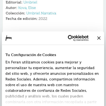
Editorial:
Umbriel
Autor:
Kova, Elise
Colección:
Umbriel Narrativa
Fecha de edición:
2022
Una aprendiza de bibliotecaria.
Un príncipe hechicero.
Un vínculo mágico inquebrantable.
El imperio Solaris necesita una conquista más para
unificar el continente, y la singular magia que
Tu Configuración de Cookies
permanece oculta en el interior de Vhalla Yarl, una
aprendiza de bibliotecaria de diecisiete años,
En Feran utilizamos cookies para mejorar y
podría cambiar el curso de la guerra.
personalizar tu experiencia, aumentar la seguridad
A Vhalla siempre le han enseñado a temer a la Torre
del sitio web, y ofrecerte anuncios personalizados en
de los Hechiceros, una misteriosa sociedad mágica, por
lo que ha encontrado refugio en el tranquilo mundo
Redes Sociales. Además, compartimos información
de los libros. Pero cuando, sin saberlo, salva la vida de
sobre el uso de nuestra web con nuestros
uno de los hechiceros más poderosos, el príncipe
colaboradores de confianza de Redes Sociales,
heredero Aldrik, se siente atraída por su mundo. Ahora
publicidad y análisis web, los cuales pueden
debe decidir qué hacer con su futuro: si abrazar su
magia y abandonar la vida que conoce, o erradicarla y
combinarla con otra información recopilada a partir
permanecer donde siempre ha estado. Y con