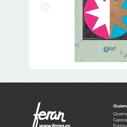
Quien
Quien
Gastos
Formul