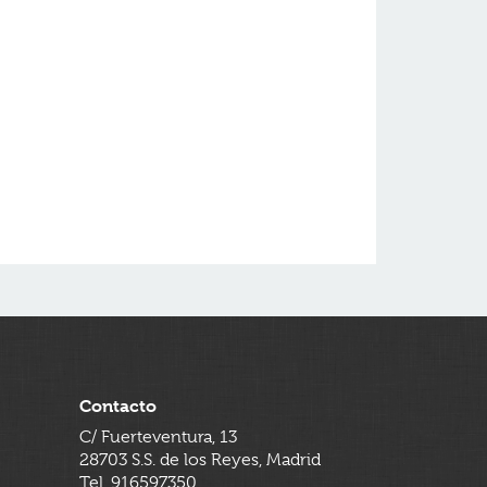
Contacto
C/ Fuerteventura, 13
28703 S.S. de los Reyes, Madrid
Tel. 916597350