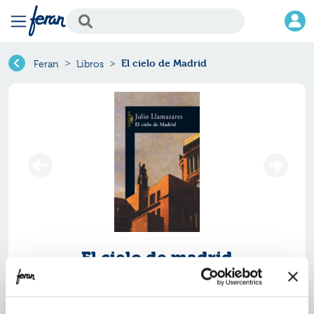
El cielo de Madrid
Feran
Libros
El cielo de madrid
Ref.
ZAF-46757
ISBN:
9788420467573