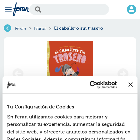
El caballero sin trasero
Feran
Libros
Tu Configuración de Cookies
El caballero sin trasero
En Feran utilizamos cookies para mejorar y
personalizar tu experiencia, aumentar la seguridad
Ref.
ZMV-9110411
del sitio web, y ofrecerte anuncios personalizados en
ISBN:
9788419110411
Redes Sociales. Además, compartimos información