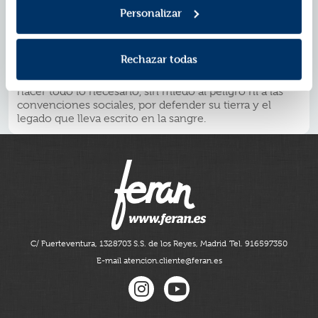
en generación entre las mujeres de su familia, viven a
Personalizar
la sombra de una maldición según la cual una de las
dos morirá antes de cumplir los quince años.
Así arranca esta historia llena de magia y pasión, que
Rechazar todas
nos lleva por medio mundo tras los pasos de su
protagonista, una mujer inolvidable que no dudará en
hacer todo lo necesario, sin miedo al peligro ni a las
convenciones sociales, por defender su tierra y el
legado que lleva escrito en la sangre.
C/ Fuerteventura, 13
28703 S.S. de los Reyes, Madrid
Tel. 916597350
E-mail atencion.cliente@feran.es