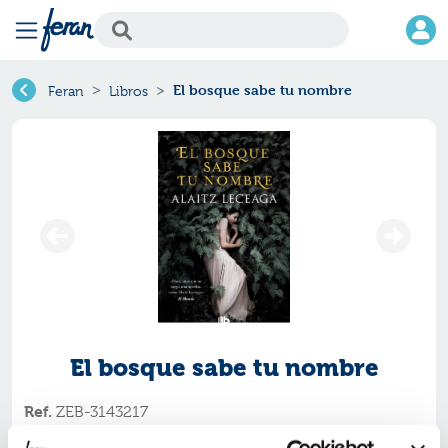
El bosque sabe tu nombre
Feran
Libros
El bosque sabe tu nombre
Ref.
ZEB-3143217
ISBN:
9788413143217