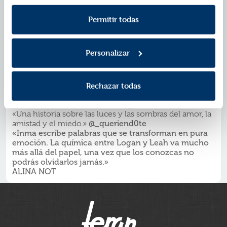
Política de Cookies
información consulta la
y la
«Una historia increíble, pasional, sentimental y
Política de Privacidad
reflexiva. Al leer siempre te quedas con ganas de más.
.
Permitir todas
Sin duda, un libro que no te decepcionará en
absoluto.»
@Nereadg05
«Desde el primer capítulo ya supe que iba a ser mi
Personalizar
nueva obsesión. Inma te hace conectar con los
personajes capítulo a capítulo y nunca querrás dejar de
leer.»
@martagarber3
«
El arte de ser nosotros
es de esos libros que desde los
Rechazar todas
primeros capítulos se te mete en el corazón y sabes
que va a dejar huella.»
@booksbydaniela
«Una historia sobre las luces y las sombras del amor, la
amistad y el miedo.»
@_queriend0te
«Inma escribe palabras que se transforman en pura
emoción. La química entre Logan y Leah va mucho
más allá del papel, una vez que los conozcas no
podrás olvidarlos jamás.»
ALINA NOT