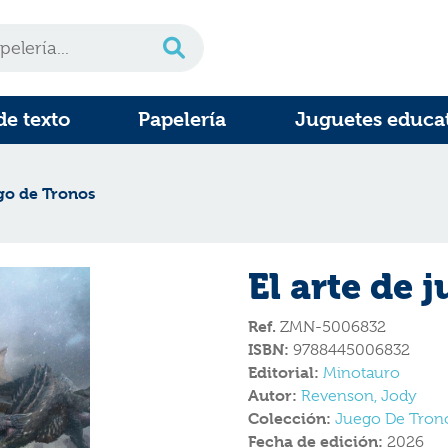
de texto
Papelería
Juguetes educa
ego de Tronos
El arte de 
Ref.
ZMN-5006832
ISBN:
9788445006832
Editorial:
Minotauro
Autor:
Revenson, Jody
Colección:
Juego De Tron
Fecha de edición:
2026