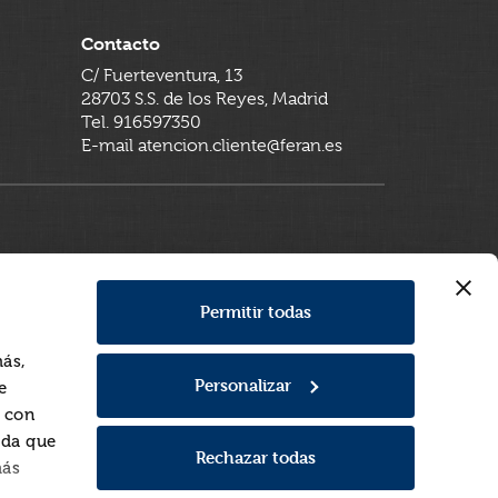
Contacto
C/ Fuerteventura, 13
28703 S.S. de los Reyes, Madrid
Tel. 916597350
E-mail atencion.cliente@feran.es
Permitir todas
más,
Personalizar
e
a con
rda que
Rechazar todas
más