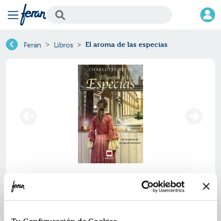
El aroma de las especias
Feran
Libros
El aroma de las especias
Ref.
ZMV-36362
ISBN:
9788416363629