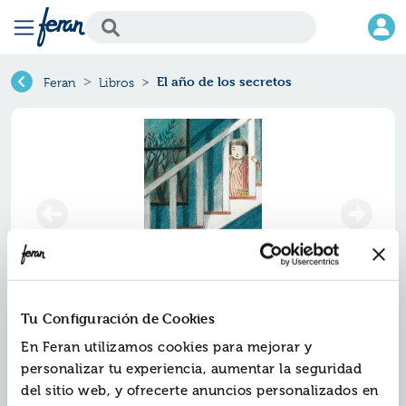
El año de los secretos
Feran
Libros
Tu Configuración de Cookies
El año de los secretos
En Feran utilizamos cookies para mejorar y
personalizar tu experiencia, aumentar la seguridad
Ref.
ZED-V088
del sitio web, y ofrecerte anuncios personalizados en
ISBN:
9788426386816