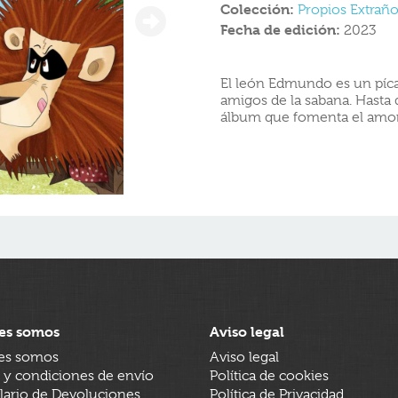
Colección:
Propios Extrañ
Fecha de edición:
2023
El león Edmundo es un píca
amigos de la sabana. Hasta 
álbum que fomenta el amor 
es somos
Aviso legal
es somos
Aviso legal
 y condiciones de envío
Política de cookies
ario de Devoluciones
Política de Privacidad