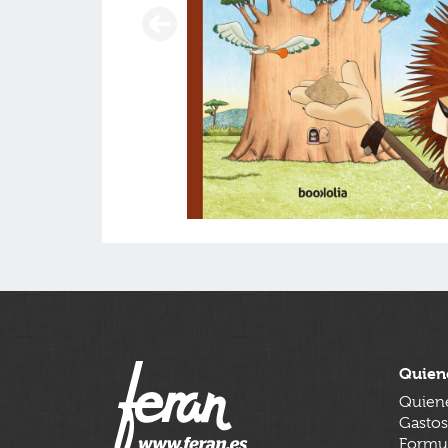
Quien
Quien
Gastos
Formul