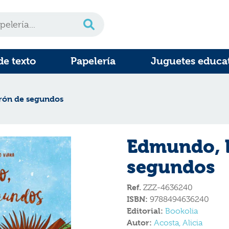
de texto
Papelería
Juguetes educa
rón de segundos
Edmundo, 
segundos
Ref.
ZZZ-4636240
ISBN:
9788494636240
Editorial:
Bookolia
Autor:
Acosta, Alicia