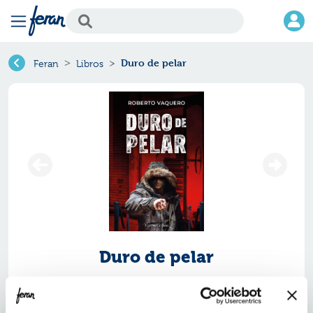
Duro de pelar
Feran
Libros
Duro de pelar
Ref.
ZHC-0645011
ISBN:
9788410645011