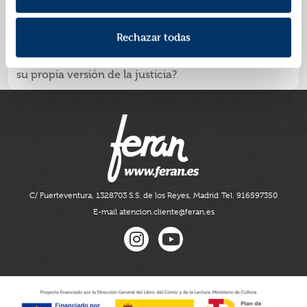
mano, Juan se enfrentará a un enemigo que siempre
va un paso por delante. Para sacar la verdad a la luz,
deberá romper las reglas que conoce y sumergirse en
Rechazar todas
las sombras más profundas.
¿Hasta dónde está dispuesto a llegar para imponer
su propia versión de la justicia?
C/ Fuerteventura, 13
28703 S.S. de los Reyes, Madrid
Tel. 916597350
E-mail atencion.cliente@feran.es