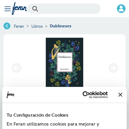
Dublineses
Feran
Libros
Dublineses
Tu Configuración de Cookies
Ref.
ZAZ-1480345
En Feran utilizamos cookies para mejorar y
ISBN:
9788411480345