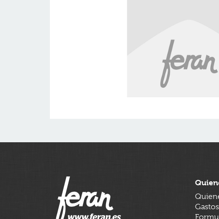
Quien
Quien
Gastos
Formul