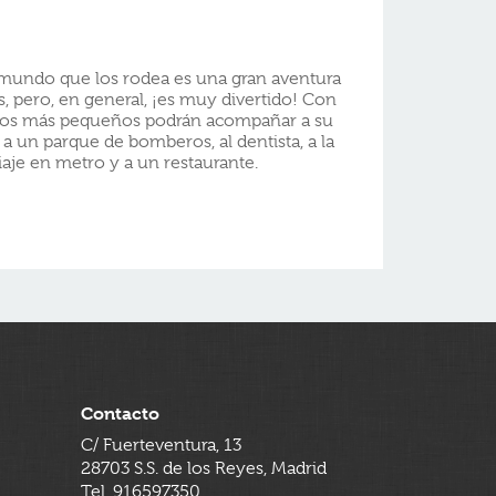
l mundo que los rodea es una gran aventura
s, pero, en general, ¡es muy divertido! Con
, los más pequeños podrán acompañar a su
a un parque de bomberos, al dentista, a la
viaje en metro y a un restaurante.
Contacto
C/ Fuerteventura, 13
28703 S.S. de los Reyes, Madrid
Tel. 916597350