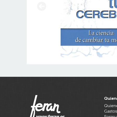
Quien
Quien
Gastos
Formul