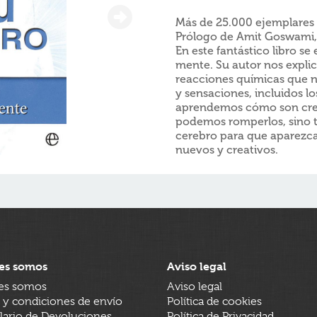
Más de 25.000 ejemplares
Prólogo de Amit Goswami, 
En este fantástico libro se
mente. Su autor nos expl
reacciones químicas que n
y sensaciones, incluidos l
aprendemos cómo son crea
podemos romperlos, sino t
cerebro para que aparezc
nuevos y creativos.
es somos
Aviso legal
es somos
Aviso legal
 y condiciones de envío
Política de cookies
ario de Devoluciones
Política de Privacidad