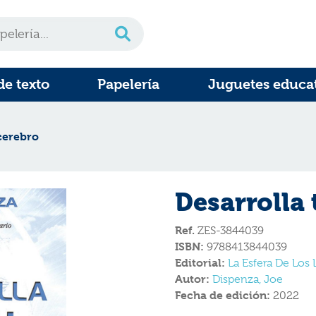
de texto
Papelería
Juguetes educa
 cerebro
Desarrolla 
Ref.
ZES-3844039
ISBN:
9788413844039
Editorial:
La Esfera De Los 
Autor:
Dispenza, Joe
Fecha de edición:
2022