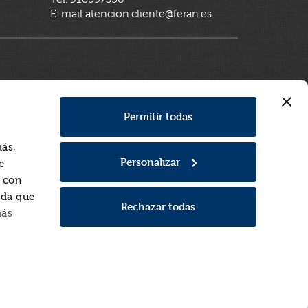
E-mail atencion.cliente@feran.es
Permitir todas
más,
Personalizar
e
a con
rda que
Rechazar todas
más